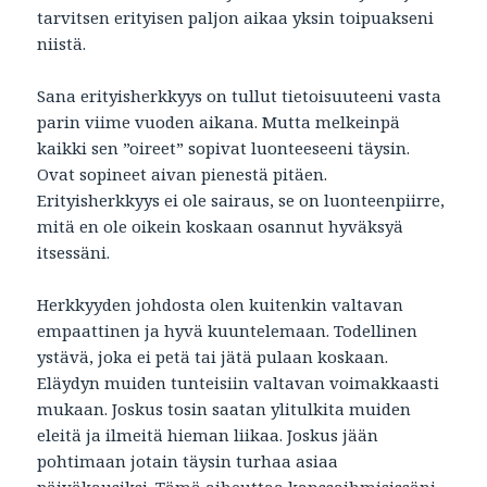
tarvitsen erityisen paljon aikaa yksin toipuakseni
niistä.
Sana erityisherkkyys on tullut tietoisuuteeni vasta
parin viime vuoden aikana. Mutta melkeinpä
kaikki sen ”oireet” sopivat luonteeseeni täysin.
Ovat sopineet aivan pienestä pitäen.
Erityisherkkyys ei ole sairaus, se on luonteenpiirre,
mitä en ole oikein koskaan osannut hyväksyä
itsessäni.
Herkkyyden johdosta olen kuitenkin valtavan
empaattinen ja hyvä kuuntelemaan. Todellinen
ystävä, joka ei petä tai jätä pulaan koskaan.
Eläydyn muiden tunteisiin valtavan voimakkaasti
mukaan. Joskus tosin saatan ylitulkita muiden
eleitä ja ilmeitä hieman liikaa. Joskus jään
pohtimaan jotain täysin turhaa asiaa