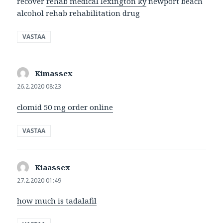
recover
rehab medical lexington ky
newport beach
alcohol rehab rehabilitation drug
VASTAA
Kimassex
sanoo:
26.2.2020 08:23
clomid 50 mg order online
VASTAA
Kiaassex
sanoo:
27.2.2020 01:49
how much is tadalafil