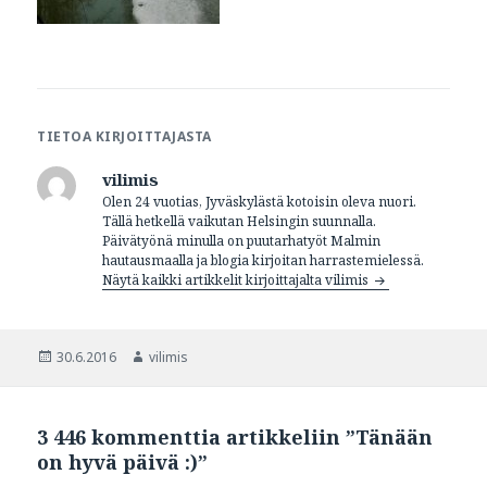
TIETOA KIRJOITTAJASTA
vilimis
Olen 24 vuotias, Jyväskylästä kotoisin oleva nuori.
Tällä hetkellä vaikutan Helsingin suunnalla.
Päivätyönä minulla on puutarhatyöt Malmin
hautausmaalla ja blogia kirjoitan harrastemielessä.
Näytä kaikki artikkelit kirjoittajalta vilimis
Julkaistu
30.6.2016
Kirjoittaja
vilimis
3 446 kommenttia artikkeliin ”Tänään
on hyvä päivä :)”