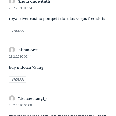
Shouronowitath
sanoo:
28.2.2020 03:24
royal river casino
pompeii slots
las vegas free slots
VASTAA
Kimassex
sanoo:
28.2.2020 05:11
buy indocin 75 mg
VASTAA
Lienceenangip
sanoo:
28.2.2020 06:08
free slots games
http://onlinecasinosgtx.com/
– lady