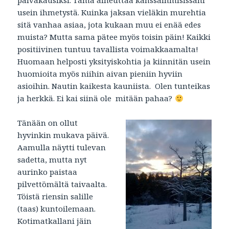
päiväkausiksi. Tämä aiheuttaa kanssaihmisissäni
usein ihmetystä. Kuinka jaksan vieläkin murehtia
sitä vanhaa asiaa, jota kukaan muu ei enää edes
muista? Mutta sama pätee myös toisin päin! Kaikki
positiivinen tuntuu tavallista voimakkaamalta!
Huomaan helposti yksityiskohtia ja kiinnitän usein
huomioita myös niihin aivan pieniin hyviin
asioihin. Nautin kaikesta kauniista. Olen tunteikas
ja herkkä. Ei kai siinä ole mitään pahaa?
Tänään on ollut
hyvinkin mukava päivä.
Aamulla näytti tulevan
sadetta, mutta nyt
aurinko paistaa
pilvettömältä taivaalta.
Töistä riensin salille
(taas) kuntoilemaan.
Kotimatkallani jäin